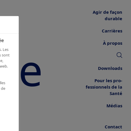
Agir de façon
durable
Carrières
ée
he
À propos
. Les
s sont
e,
 web.
Downloads
Pour les pro­
les
fessionnels de la
e de
Santé
Médias
Contact