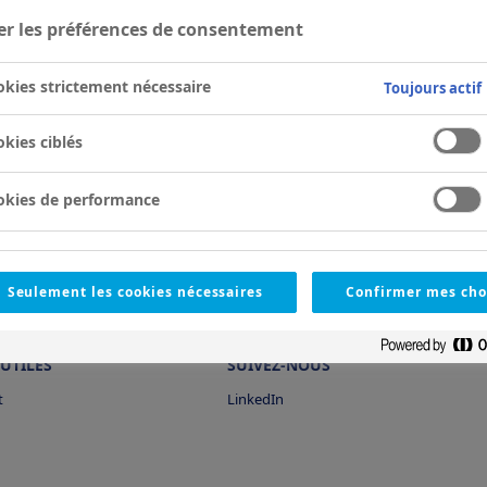
er les préférences de consentement
kies strictement nécessaire
Toujours actif
kies ciblés
okies de performance
Seulement les cookies nécessaires
Confirmer mes cho
 UTILES
SUIVEZ-NOUS
t
LinkedIn