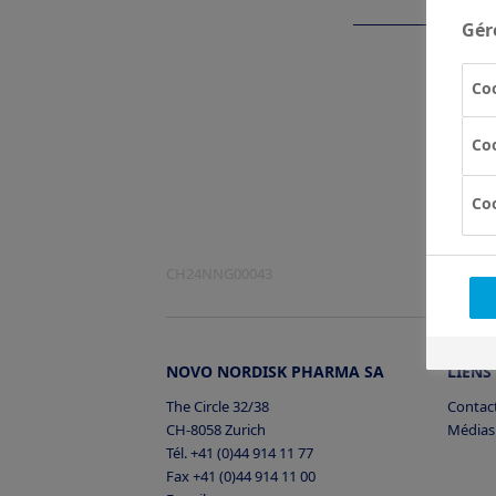
Gér
Coo
Coo
Co
CH24NNG00043
NOVO NORDISK PHARMA SA
LIENS
The Circle 32/38
Contac
CH-8058 Zurich
Médias
Tél. +41 (0)44 914 11 77
Fax +41 (0)44 914 11 00