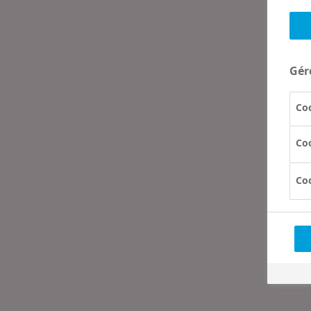
Gér
Coo
Coo
Co