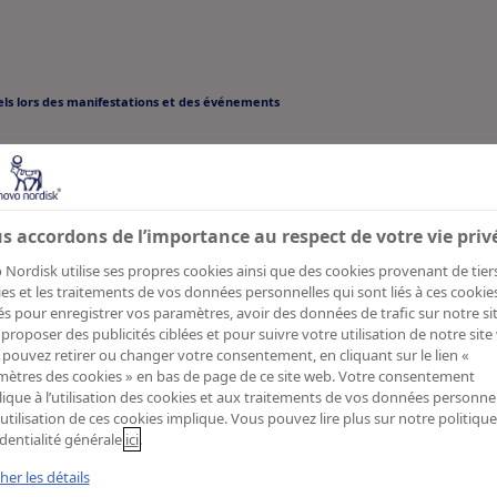
nels lors des manifestations et des événements
ue de confident
s accordons de l’importance au respect de votre vie priv
es événements
Nordisk utilise ses propres cookies ainsi que des cookies provenant de tiers
es et les traitements de vos données personnelles qui sont liés à ces cookie
sés pour enregistrer vos paramètres, avoir des données de trafic sur notre sit
proposer des publicités ciblées et pour suivre votre utilisation de notre site
pouvez retirer ou changer votre consentement, en cliquant sur le lien «
La présente déclaration de protection 
ètres des cookies » en bas de page de ce site web. Votre consentement
lique à l’utilisation des cookies et aux traitements de vos données personnel
des informations sur la manière et à qu
’utilisation de ces cookies implique. Vous pouvez lire plus sur notre politiqu
dentialité générale
ici
.
Nordisk Pharma AG (« Novo Nordisk », 
cher les détails
« notre ») traite les données personnell