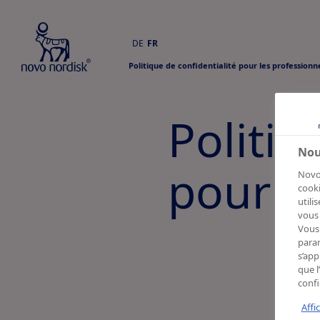
DE
FR
Politique de confidentialité pour les profession
Politiq
Nou
pour l
Novo 
cooki
utili
vous 
Vous 
param
s’app
que l
confi
Affi