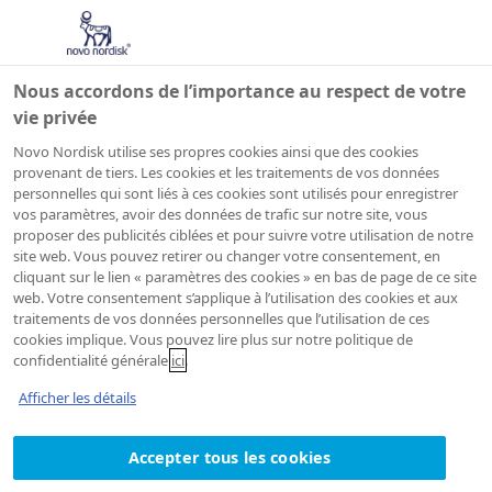
Nous accordons de l’importance au respect de votre
vie privée
Novo Nordisk utilise ses propres cookies ainsi que des cookies
provenant de tiers. Les cookies et les traitements de vos données
Emplois
personnelles qui sont liés à ces cookies sont utilisés pour enregistrer
vos paramètres, avoir des données de trafic sur notre site, vous
proposer des publicités ciblées et pour suivre votre utilisation de notre
répertoriés
site web. Vous pouvez retirer ou changer votre consentement, en
cliquant sur le lien « paramètres des cookies » en bas de page de ce site
web. Votre consentement s’applique à l’utilisation des cookies et aux
traitements de vos données personnelles que l’utilisation de ces
Voici nos offres d’emploi actuelles. Si vous ne
cookies implique. Vous pouvez lire plus sur notre politique de
trouvez pas le poste que vous recherchez,
confidentialité générale
ici
.
vous pouvez vous inscrire à notre
assistant
Afficher les détails
emploi
recevoir des notifications dès que des
postes pertinents sont ouverts à candidature.
Accepter tous les cookies