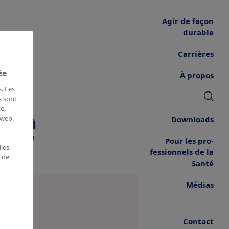
Agir de façon
durable
Carrières
ée
À propos
. Les
de
s sont
e,
 web.
Downloads
Pour les pro­
les
fessionnels de la
e de
Santé
Médias
Contact