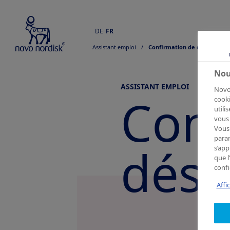
DE
FR
Assistant emploi
  /  
Confirmation de désabonn
Nou
ASSISTANT EMPLOI
Novo 
Conf
cooki
utili
vous 
Vous 
param
dési
s’app
que l
confi
Affi